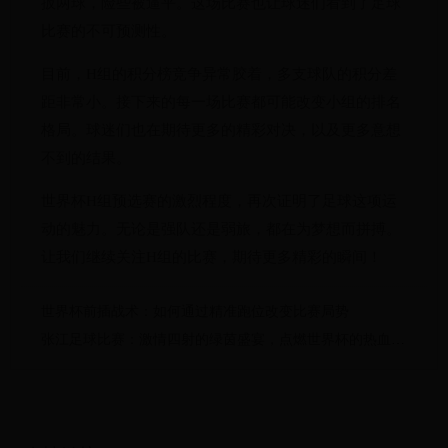
扳两球，险些被逼平。这场比赛也让球迷们看到了足球
比赛的不可预测性。
目前，H组的积分榜竞争异常胶着，多支球队的积分差
距非常小。接下来的每一场比赛都可能改变小组的排名
格局。球迷们也在期待更多的精彩对决，以及更多意想
不到的结果。
世界杯H组预选赛的激烈程度，再次证明了足球这项运
动的魅力。无论是强队还是弱旅，都在为梦想而拼搏。
让我们继续关注H组的比赛，期待更多精彩的瞬间！
世界杯前插战术：如何通过精准跑位改变比赛局势
张江足球比赛：激情四射的绿茵盛宴，点燃世界杯的热血梦想