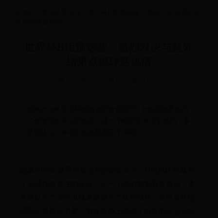
HOME
>
海岛足球文化
>
世界杯H组预选赛：激烈对决与意外结
果点燃球迷热情
世界杯H组预选赛：激烈对决与意外
结果点燃球迷热情
2025-05-01 23:08:01
5427
随着2026年世界杯预选赛的全面展开，H组的比赛成为
了全球球迷关注的焦点。这一小组的竞争异常激烈，多
支球队为了争夺出线名额展开了殊死...
随着2026年世界杯预选赛的全面展开，H组的比赛成为
了全球球迷关注的焦点。这一小组的竞争异常激烈，多
支球队为了争夺出线名额展开了殊死搏斗。无论是传统
强队还是新兴力量，都在赛场上展现了顽强的斗志和精