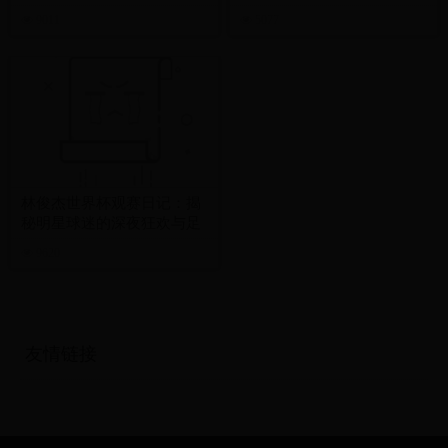
何抓住投注机遇？
9011
5077
林俊杰世界杯观赛日记：揭
秘明星球迷的深夜狂欢与足
球情怀
9620
友情链接