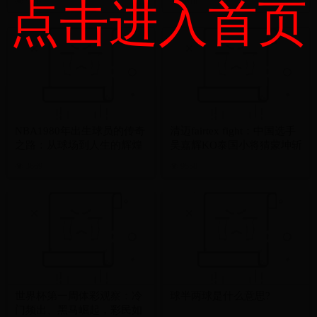
点击进入首页
5497
4618
NBA1980年出生球员的传奇
清迈fairtex fight：中国选手
之路：从球场到人生的辉煌
吴嘉辉KO泰国小将猜蒙坤斩
篇章
获金腰带
3669
9558
世界杯第一周体彩观察：冷
球半两球是什么意思?
门频出、黑马崛起，彩民如