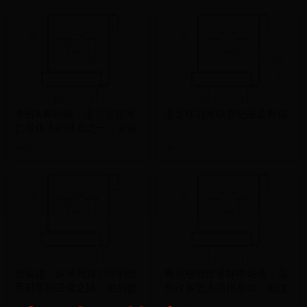
卡恩&赫内斯：里贝里是拜
亚足联冠军联赛纪录及数据
仁最伟大的球员之一，谢谢
你弗兰克
9816
4282
胡俊超：从乒乓球少年到世
鲁尼怒喷世界杯中场秀：虽
界冠军的逆袭之路，他的故
然许多艺人我很喜欢，但这
事激励无数人
个秀烂透了