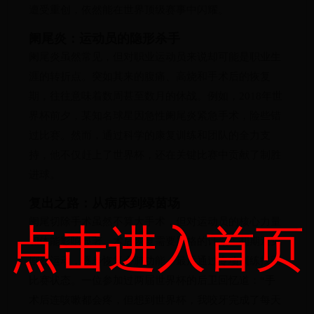
遭受重创，依然能在世界顶级赛事中闪耀。
阑尾炎：运动员的隐形杀手
阑尾炎虽然常见，但对职业运动员来说却可能是职业生
涯的转折点。突如其来的腹痛、高烧和手术后的恢复
期，往往意味着数周甚至数月的休战。例如，2018年世
界杯前夕，某知名球星因急性阑尾炎紧急手术，险些错
过比赛。然而，通过科学的康复训练和团队的全力支
持，他不仅赶上了世界杯，还在关键比赛中贡献了制胜
进球。
复出之路：从病床到绿茵场
阑尾切除手术虽然不算大手术，但对运动员的核心力量
点击进入首页
和体能影响显著。术后恢复需要严格的计划：初期避免
剧烈运动，逐步恢复心肺功能，最后通过专项训练找回
比赛状态。一位参加过两届世界杯的后卫回忆道：“手
术后连咳嗽都会疼，但想到世界杯，我咬牙完成了每天