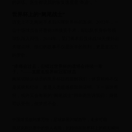
的训练。医生都说我的恢复速度是‘奇迹’。”
世界杯上的“阑尾战士”
历史上不乏阑尾手术后闪耀世界杯的案例。2002年，一
位中场球员在开赛前3周接受手术，却以队长身份带领
球队闯入四强；2014年，某门将术后仅休战18天便扑出
关键点球。他们的故事不仅是医学的胜利，更是意志力
的赞歌。
“疼痛会过去，但错过世界杯的遗憾会持续一辈
子。”——某匿名世界杯冠军球员
阑尾切除运动员的世界杯征程提醒我们：体育精神不仅
是奖牌和纪录，更是人类超越极限的证明。下一届世界
杯，或许又会有新的“阑尾战士”用奔跑告诉我们：身体
可以受伤，但梦想不会。
中国球员签约莱万特：足球新星闪耀西甲，未来可期
JR尼克斯比赛中的惊人表现：回顾他在世界杯上的精彩瞬间