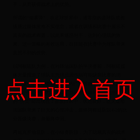
手，从而获得战术上的优势。
所谓的“烟雾弹”，在足球世界中，通常指的是球队或教
练通过媒体发布不实信息，或者在训练和比赛中展示不
真实的战术布置，以此来迷惑对手，达到心理战的效
果。这一策略的有效运用，往往能在比赛中为球队带来
意想不到的优势。
以阿根廷队为例，在对阵法国队的半决赛前，阿根廷媒
体大量报道了球队主力球员因伤病可能缺席比赛的消
点击进入首页
息。这一消息在赛前的几天内广泛传播，给法国队造成
了不小的心理压力。然而，当比赛开始时，这些所谓
的“伤员”却出现在了首发阵容中，状态良好，这无疑给
法国队带来了巨大的心理冲击，最终阿根廷队以4-2的比
分晋级决赛，并最终夺冠。
再如克罗地亚队，在小组赛阶段，为了隐藏真实的战术