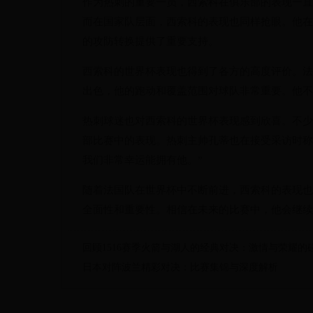
作为热刺的重要一员，西索科在俱乐部的表现一直
而在国家队层面，西索科的表现也同样抢眼。他在
的攻防转换提供了重要支持。
西索科的世界杯表现也得到了各方的高度评价。法
出色，他的跑动和覆盖范围对球队非常重要。他不
热刺球迷也对西索科的世界杯表现感到欣喜。不少
部比赛中的表现。热刺主帅孔蒂也在接受采访时称
我们非常幸运能拥有他。”
随着法国队在世界杯中不断前进，西索科的表现也
全面性和重要性。相信在未来的比赛中，他会继续
回顾1516赛季火箭与湖人的经典对决：激情与荣耀的
日本对阵波兰精彩对决：比赛集锦与深度解析