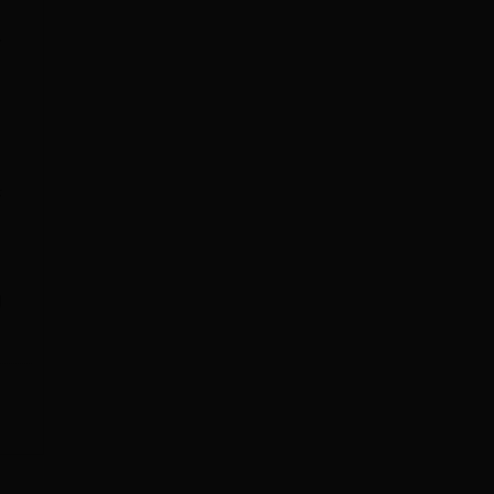
。
队
乐
的