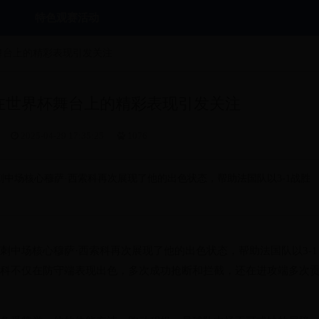
特色观赛活动
舞台上的精彩表现引发关注
在世界杯舞台上的精彩表现引发关注
2025-04-29 17:35:25
1076
中场核心穆萨·西索科再次展现了他的出色状态，帮助法国队以3-1战胜
刺中场核心穆萨·西索科再次展现了他的出色状态，帮助法国队以3-1
科不仅在防守端表现出色，多次成功抢断和拦截，还在进攻端多次