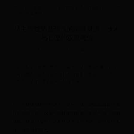
HOME
>
特色观赛活动
>
羽毛球世锦赛球员的巅峰对决：技术
与心理的双重考验
羽毛球世锦赛球员的巅峰对决：技术
与心理的双重考验
2025-05-13 14:42:32
4058
在羽毛球世锦赛的赛场上，每一位球员都面临着前所未
有的挑战。这不仅是一场技术的较量，更是一场心理的
博弈。球员们需要在高压环境下保...
在羽毛球世锦赛的赛场上，每一位球员都面临着前所未
有的挑战。这不仅是一场技术的较量，更是一场心理的
博弈。球员们需要在高压环境下保持冷静，同时展现出
自己最精湛的技艺。