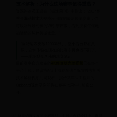
技术解析：为什么这场赛事值得重温？
资深评论员王岩在《极速周刊》中指出："2017赛
季是
混动技术
大规模应用前的最后传统赛事，你
可以听到最纯粹的V8引擎声浪，看到没有任何电
能辅助的纯粹机械较量。"
"当转速表突破12000转时，整个看台都在共
振，这种体验在现在的比赛中再也找不到了。"
——现场观众李伟的观赛笔记
目前赛事官方发布的
4K修复版完整视频
已在多个
平台上线，建议搭配
#上海赛车遗产
标签搜索相关
技术解析视频共同观看。据传某车队工程师的
Onboard
视角录像即将在赛事七周年时解密公
开。
羽毛球世锦赛女双半决赛激战：中日组合巅峰对决，谁能挺进决赛？