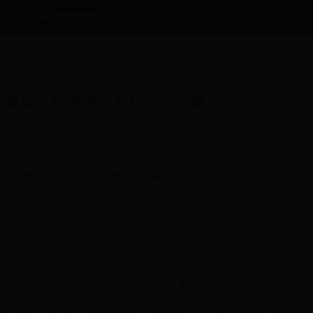
特色观赛活动
球星的辉煌与遗憾
内的表现：传奇球星的辉煌与遗憾
2025-05-21 01:01:35
5465
届赛事。而在这一届世界杯中，法国队的传奇球星齐达内（Zinedine
怀的一届赛事。而在这一届世界杯中，法国队的传奇球星齐达内
全球球迷关注的焦点。作为当时已经34岁的老将，齐达内以他的技术和领袖气
满了争议和遗憾，但他的表现依然令人肃然起敬。