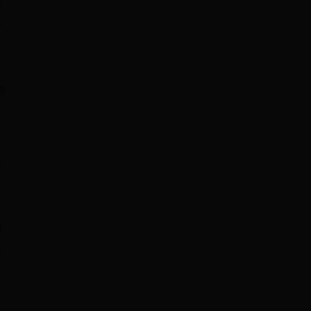
的
，
帮
稳
法
他
在
自
既