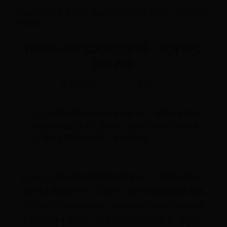
HOME
>
海岛足球文化
>
韩国NBA球员闪耀世界杯：篮球外交
的新篇章
韩国NBA球员闪耀世界杯：篮球外交
的新篇章
2025-05-05 05:07:42
4910
在2023年国际篮联篮球世界杯的赛场上，韩国队展现出
了前所未有的竞争力，这其中，NBA球员的加盟无疑成
为了他们不可或缺的助力。韩国篮球近...
在2023年国际篮联篮球世界杯的赛场上，韩国队展现出
了前所未有的竞争力，这其中，NBA球员的加盟无疑成
为了他们不可或缺的助力。韩国篮球近年来在国际赛场
上的表现越来越抢眼，而这些NBA球员的加入，更是为