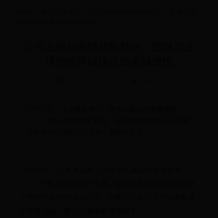
HOME
>
海岛足球文化
>
12号上海加内特精彩对决，篮球与足
球的跨界碰撞点燃全城激情
12号上海加内特精彩对决，篮球与足
球的跨界碰撞点燃全城激情
2025-04-27 01:30:09
7284
12月12日，上海滩迎来了一场令人瞩目的体育盛事
——“12号上海加内特”比赛。这场特殊的比赛不仅汇聚
了篮球与足球的顶尖高手，更吸引了成...
12月12日，上海滩迎来了一场令人瞩目的体育盛事
——“12号上海加内特”比赛。这场特殊的比赛不仅汇聚
了篮球与足球的顶尖高手，更吸引了成千上万的体育迷
们前来观战，整个上海体育馆沸腾了。