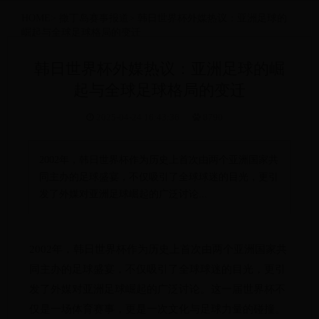
HOME
>
撒丁岛赛事报道
>
韩日世界杯外媒热议：亚洲足球的
崛起与全球足球格局的变迁
韩日世界杯外媒热议：亚洲足球的崛
起与全球足球格局的变迁
2025-04-24 16:43:36
8790
2002年，韩日世界杯作为历史上首次由两个亚洲国家共
同主办的足球盛宴，不仅吸引了全球球迷的目光，更引
发了外媒对亚洲足球崛起的广泛讨论...
2002年，韩日世界杯作为历史上首次由两个亚洲国家共
同主办的足球盛宴，不仅吸引了全球球迷的目光，更引
发了外媒对亚洲足球崛起的广泛讨论。这一届世界杯不
仅是一场体育赛事，更是一次文化与足球力量的碰撞。