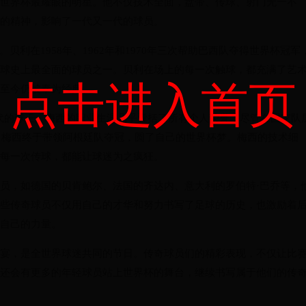
世界杯最耀眼的明星。他不仅技术全面，盘带、传球、射门无一不
的精神，影响了一代又一代的球员。
贝利在1958年、1962年和1970年三次帮助巴西队夺得世界杯冠军
球史上最全面的球员之一。贝利在场上的每一次触球，都充满了艺
点击进入首页
至今仍被奉为经典。
一代的球王。梅西的职业生涯几乎囊括了所有个人荣誉，尽管在国家队
上，梅西终于带领阿根廷队夺冠，圆了自己的世界杯梦。梅西的技术细
每一次传球，都能让球迷为之疯狂。
员，如德国的贝肯鲍尔、法国的齐达内、意大利的罗伯特·巴乔等，
些传奇球员不仅用自己的才华和努力书写了足球的历史，也激励着
自己的力量。
宴，是全世界球迷共同的节日。传奇球员们的精彩表现，不仅让比
还会有更多的年轻球员站上世界杯的舞台，继续书写属于他们的传