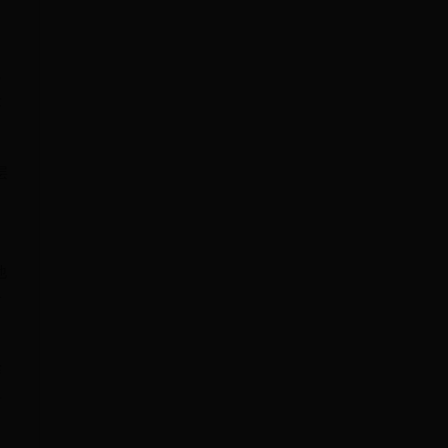
，
术
层
他
后
赛
奇