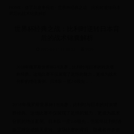
HOME
>
撒丁岛赛事报道
>
世界杯经典之战：比利时逆转日本
背后的战术锦囊解析
世界杯经典之战：比利时逆转日本背
后的战术锦囊解析
2025-04-27 12:08:33
5036
2018年俄罗斯世界杯1/8决赛，比利时与日本的对决堪
称经典。这场比赛不仅展现了足球的魅力，更成为战术
分析的绝佳案例。日本队一度2-0领先，...
2018年俄罗斯世界杯1/8决赛，比利时与日本的对决堪
称经典。这场比赛不仅展现了足球的魅力，更成为战术
分析的绝佳案例。日本队一度2-0领先，但最终比利时连
扳三球完成惊天逆转。这场比赛的背后，隐藏着许多值