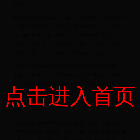
引路人。
李玲蔚的羽毛球生涯始于她的青少年时期。凭借出色的
天赋和不懈的努力，她迅速在国内外的赛场上崭露头
角。她的技术全面，步伐灵活，尤其是网前球的处理更
是令人叹为观止。在多次国际大赛中，她为中国队赢得
了无数荣誉，成为了当时羽毛球界的一面旗帜。
然而，李玲蔚并未因退役而离开她热爱的羽毛球事业。
相反，她选择了另一条道路——成为一名教练。她深
知，作为一名优秀的运动员，不仅需要精湛的技术，更
点击进入首页
需要坚定的意志和良好的心理素质。因此，她在执教过
程中，不仅注重技术的传授，更注重培养运动员的综合
素质。
李玲蔚的教练生涯同样充满了挑战与机遇。她带领的年
轻运动员在国内外赛场上屡创佳绩，为中国羽毛球事业