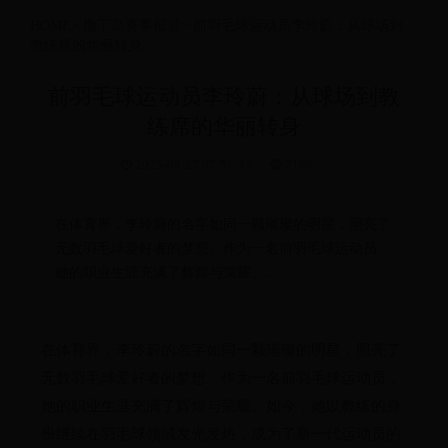
HOME
>
撒丁岛赛事报道
>
前羽毛球运动员李玲蔚：从球场到
教练席的华丽转身
前羽毛球运动员李玲蔚：从球场到教
练席的华丽转身
2025-04-27 07:51:47
7188
在体育界，李玲蔚的名字如同一颗璀璨的明星，照亮了
无数羽毛球爱好者的梦想。作为一名前羽毛球运动员，
她的职业生涯充满了辉煌与荣耀。...
在体育界，李玲蔚的名字如同一颗璀璨的明星，照亮了
无数羽毛球爱好者的梦想。作为一名前羽毛球运动员，
她的职业生涯充满了辉煌与荣耀。如今，她以教练的身
份继续在羽毛球领域发光发热，成为了新一代运动员的